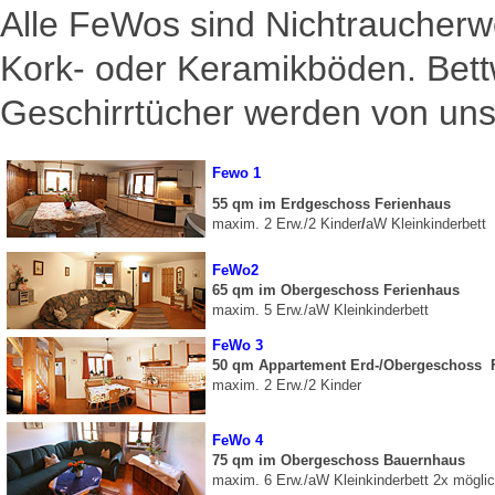
Alle FeWos sind Nichtraucher
Kork- oder Keramikböden. Bet
Geschirrtücher werden von uns 
Fewo 1
55 qm im Erdgeschoss
Ferienhaus
maxim. 2 Erw./2 Kinder
/
aW Kleinkinderbett
FeWo2
65 qm im Obergeschoss Ferienhaus
maxim. 5 Erw./
aW Kleinkinderbett
FeWo 3
50 qm Appartement Erd-/Obergeschoss 
maxim. 2 Erw./2 Kinder
FeWo 4
75 qm im Obergeschoss Bauernhaus
maxim. 6 Erw./aW Kleinkinderbett 2x mögli