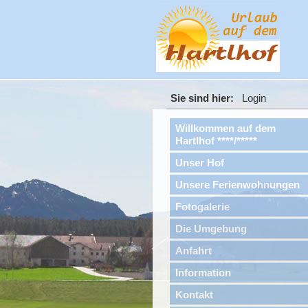
Sie sind hier:
Login
Willkommen auf dem
Hartlhof ****/*****
Unser Hof
Unsere Ferienwohnungen
Fotogalerie
Die Umgebung
Anfahrt
Information
Kontakt