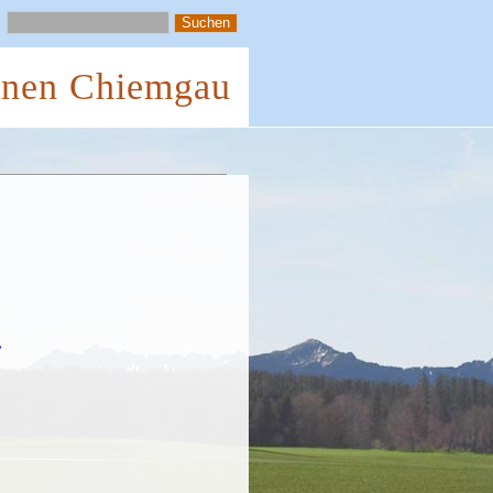
önen Chiemgau
»